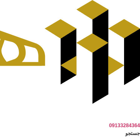
پرش
به
محتوا
09133284364
جستجو