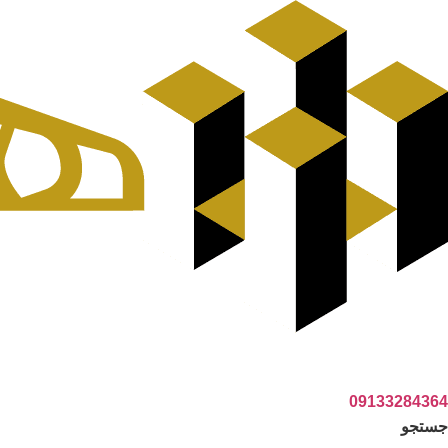
رش
ه
حتوا
09133284364
جستجو